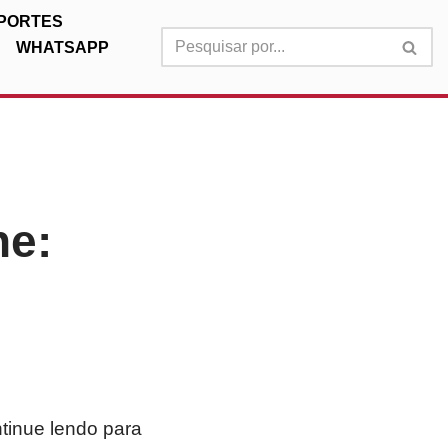
PORTES
WHATSAPP
ne:
ntinue lendo para