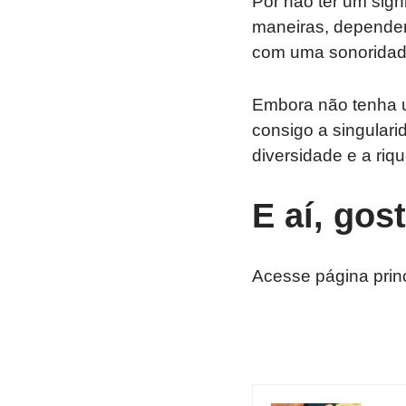
Por não ter um sign
maneiras, dependend
com uma sonoridade
Embora não tenha u
consigo a singulari
diversidade e a ri
E aí, gos
Acesse página prin