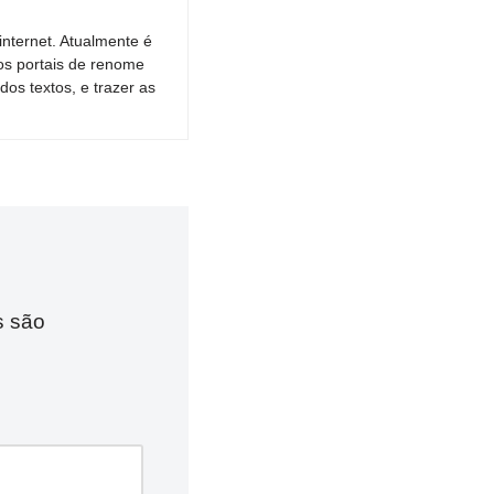
nternet. Atualmente é
os portais de renome
dos textos, e trazer as
s são