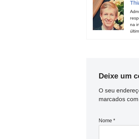
Thi
Admi
resp
na i
últi
Deixe um c
O seu endereço
marcados co
Nome
*