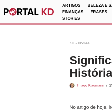
ARTIGOS
BELEZA E 
FINANÇAS
FRASES
Pular
STORIES
para
o
conteúdo
KD
»
Nomes
Signifi
Históri
Thiago Klaumann
2
No artigo de hoje, 