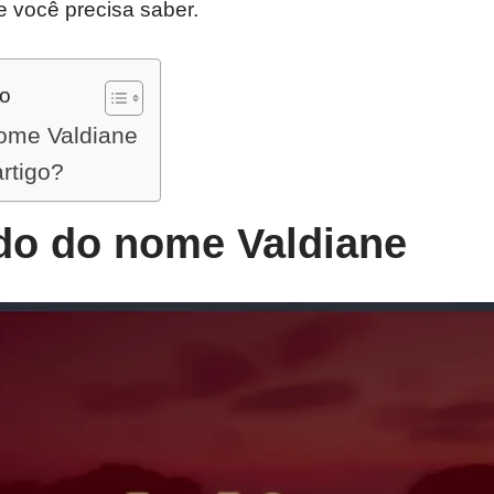
e você precisa saber.
do
nome Valdiane
artigo?
ado do nome Valdiane