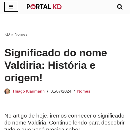
Pular
para
o
KD
»
Nomes
conteúdo
Significado do nome
Valdiria: História e
origem!
Thiago Klaumann
31/07/2024
Nomes
No artigo de hoje, iremos conhecer o significado
do nome Valdiria. Continue lendo para descobrir
tudo o que você precisa saber.