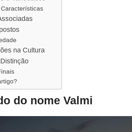
Características
Associadas
postos
iedade
ões na Cultura
 Distinção
inais
artigo?
ado do nome Valmi