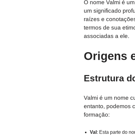
O nome Valmi é um 
um significado prof
raízes e conotaçõe
termos de sua etimol
associadas a ele.
Origens 
Estrutura 
Valmi é um nome cuj
entanto, podemos co
formação:
Val
: Esta parte do n