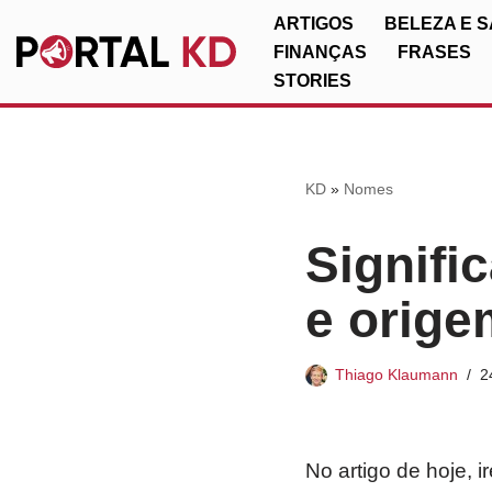
ARTIGOS
BELEZA E 
FINANÇAS
FRASES
Pular
STORIES
para
o
conteúdo
KD
»
Nomes
Signifi
e orige
Thiago Klaumann
2
No artigo de hoje, 