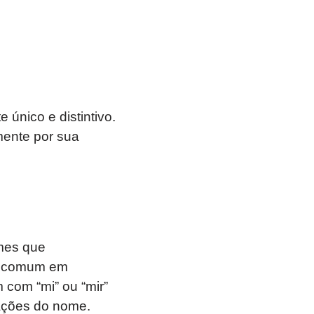
único e distintivo.
mente por sua
mes que
s comum em
com “mi” ou “mir”
ações do nome.