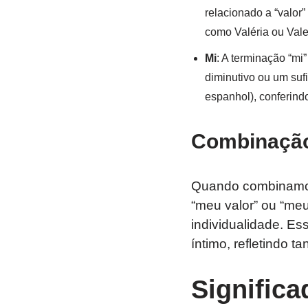
relacionado a “valor”
como Valéria ou Valen
Mi
: A terminação “mi
diminutivo ou um suf
espanhol), conferind
Combinação
Quando combinamos 
“meu valor” ou “me
individualidade. 
íntimo, refletindo t
Signific