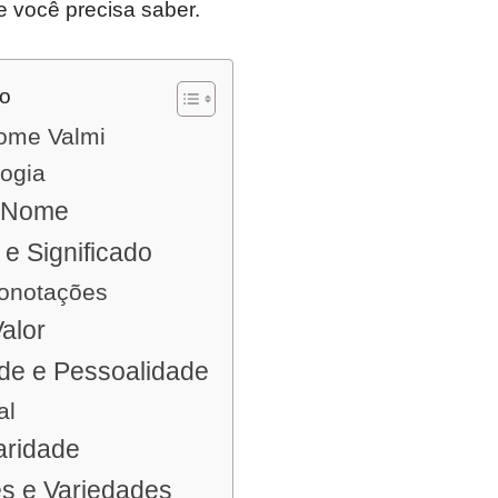
e você precisa saber.
do
nome Valmi
logia
o Nome
e Significado
Conotações
alor
ade e Pessoalidade
al
aridade
 e Variedades