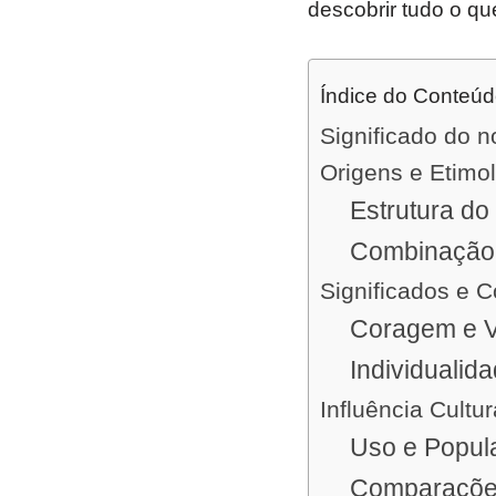
descobrir tudo o qu
Índice do Conteú
Significado do 
Origens e Etimo
Estrutura d
Combinação 
Significados e 
Coragem e V
Individualid
Influência Cultur
Uso e Popul
Comparações