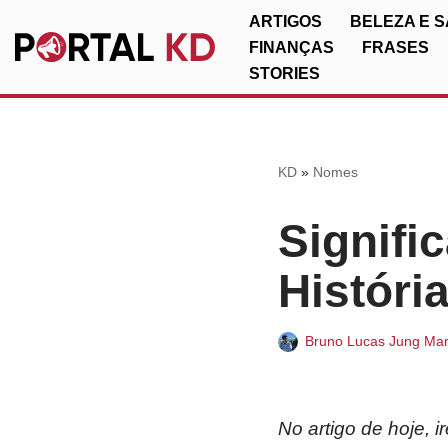
ARTIGOS
BELEZA E 
FINANÇAS
FRASES
Pular
STORIES
para
o
conteúdo
KD
»
Nomes
Signifi
Históri
Bruno Lucas Jung Mar
No artigo de hoje, 