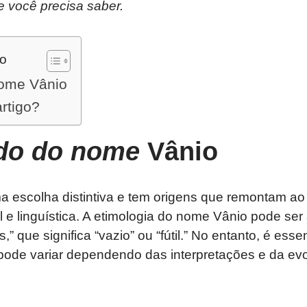
e você precisa saber.
do
nome Vânio
artigo?
ado do nome
Vânio
escolha distintiva e tem origens que remontam ao la
al e linguística. A etimologia do nome Vânio pode se
s,” que significa “vazio” ou “fútil.” No entanto, é ess
 pode variar dependendo das interpretações e da evo