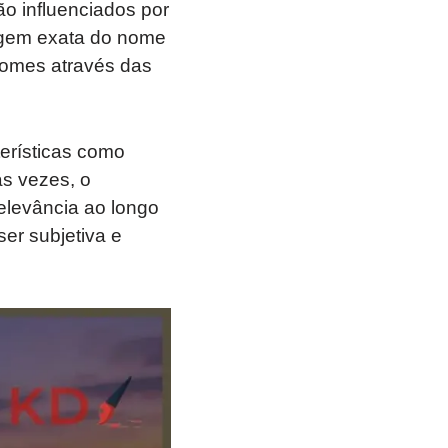
o influenciados por
rigem exata do nome
nomes através das
erísticas como
as vezes, o
relevância ao longo
er subjetiva e