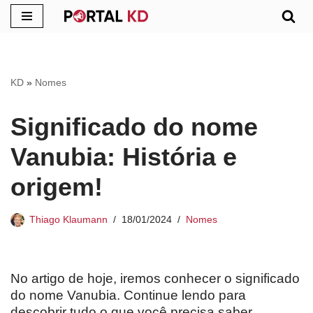
Pular
para
o
KD
»
Nomes
conteúdo
Significado do nome
Vanubia: História e
origem!
Thiago Klaumann
18/01/2024
Nomes
No artigo de hoje, iremos conhecer o significado
do nome Vanubia. Continue lendo para
descobrir tudo o que você precisa saber.