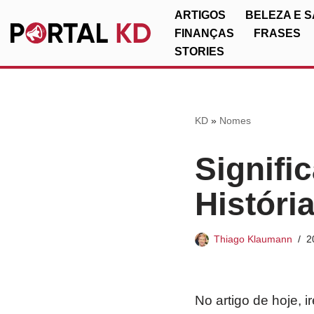
ARTIGOS
BELEZA E 
FINANÇAS
FRASES
Pular
STORIES
para
o
conteúdo
KD
»
Nomes
Signifi
Históri
Thiago Klaumann
2
No artigo de hoje, 