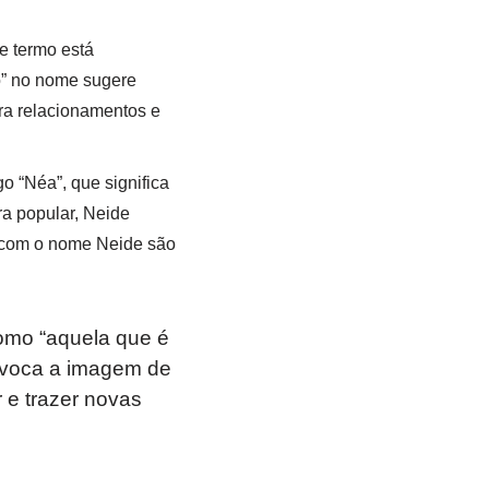
se termo está
o” no nome sugere
ra relacionamentos e
 “Néa”, que significa
ra popular, Neide
s com o nome Neide são
omo “aquela que é
evoca a imagem de
 e trazer novas