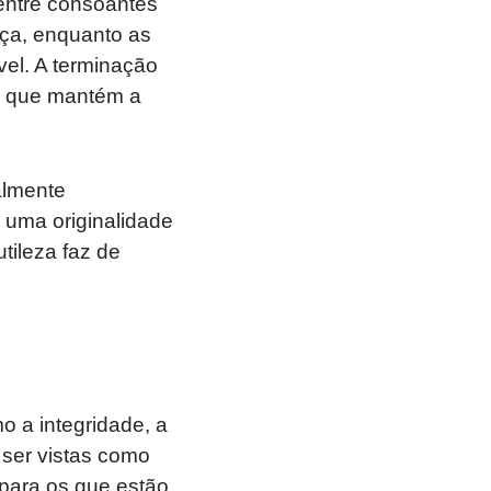
entre consoantes
nça, enquanto as
vel. A terminação
m que mantém a
almente
 uma originalidade
tileza faz de
o a integridade, a
ser vistas como
 para os que estão