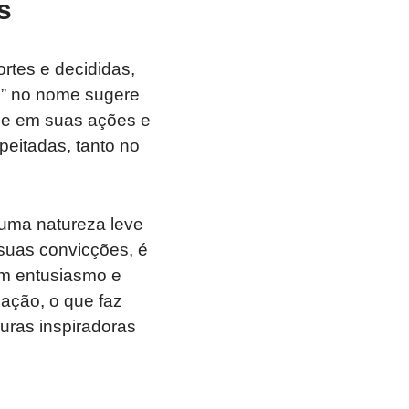
s
rtes e decididas,
ro” no nome sugere
ade em suas ações e
peitadas, tanto no
 uma natureza leve
suas convicções, é
m entusiasmo e
mação, o que faz
uras inspiradoras