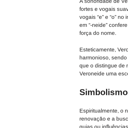
A sonoridade de Ve
fortes e vogais sua
vogais “e” e “o” no
em “-neide” confer
força do nome.
Esteticamente, Ver
harmonioso, sendo f
que o distingue de
Veroneide uma esco
Simbolismo 
Espiritualmente, o 
renovação e a busc
guias ou influência