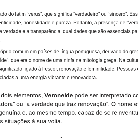
ado do latim “verus”, que significa “verdadeiro” ou “sincero”. Es
nticidade, honestidade e pureza. Portanto, a presença de “Ver
a verdade e a transparência, qualidades que são essenciais pa
.
óprio comum em países de língua portuguesa, derivado do grego
“Íde”, que era o nome de uma ninfa na mitologia grega. Na cultu
gnificado ligado à frescor, renovação e feminilidade. Pessoa
iadas a uma energia vibrante e renovadora.
dois elementos,
Veroneide
pode ser interpretado c
adora” ou “a verdade que traz renovação”. O nome 
enuína e, ao mesmo tempo, capaz de se reinventar
s situações à sua volta.