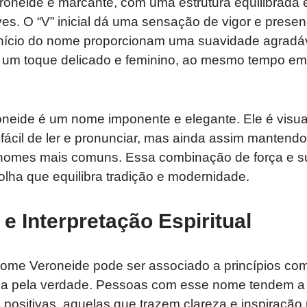
roneide é marcante, com uma estrutura equilibrada 
ves. O “V” inicial dá uma sensação de vigor e prese
 início do nome proporcionam uma suavidade agradá
e um toque delicado e feminino, ao mesmo tempo e
oneide é um nome imponente e elegante. Ele é visu
ácil de ler e pronunciar, mas ainda assim mantendo
 nomes mais comuns. Essa combinação de força e su
lha que equilibra tradição e modernidade.
e Interpretação Espiritual
nome Veroneide pode ser associado a princípios com
a pela verdade. Pessoas com esse nome tendem a 
s positivas, aquelas que trazem clareza e inspiração