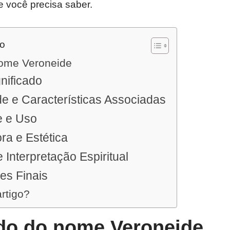
e você precisa saber.
do
nome Veroneide
nificado
e e Características Associadas
e e Uso
ra e Estética
 Interpretação Espiritual
es Finais
artigo?
ado do nome Veroneide