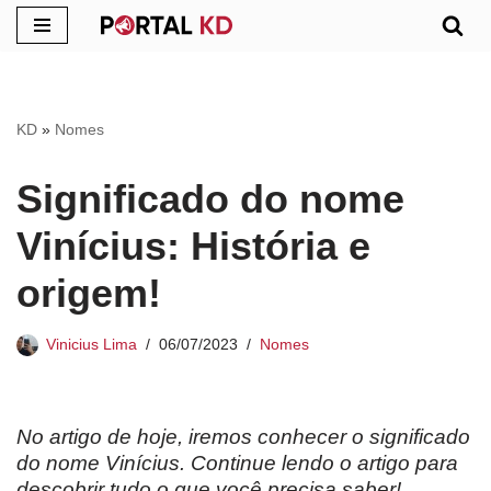
Pular
para
o
KD
»
Nomes
conteúdo
Significado do nome
Vinícius: História e
origem!
Vinicius Lima
06/07/2023
Nomes
No artigo de hoje, iremos conhecer o significado
do nome Vinícius. Continue lendo o artigo para
descobrir tudo o que você precisa saber!