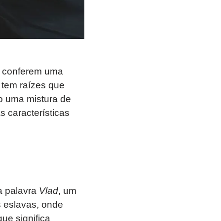
e conferem uma
tem raízes que
do uma mistura de
s características
a palavra
Vlad
, um
 eslavas, onde
que significa