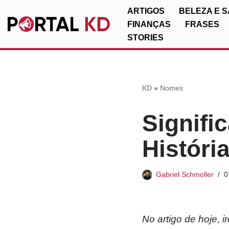
ARTIGOS
BELEZA E 
FINANÇAS
FRASES
Pular
STORIES
para
o
conteúdo
KD
»
Nomes
Signifi
Históri
Gabriel Schmoller
0
No artigo de hoje, 