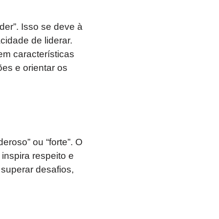
der”. Isso se deve à
idade de liderar.
m características
es e orientar os
eroso” ou “forte”. O
nspira respeito e
 superar desafios,