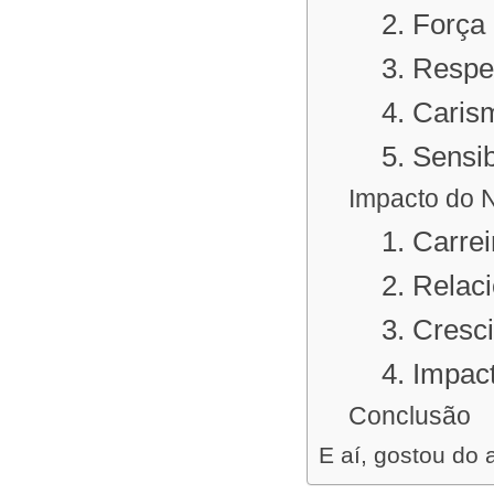
2. Força
3. Respe
4. Caris
5. Sensi
Impacto do 
1. Carre
2. Relac
3. Cresc
4. Impac
Conclusão
E aí, gostou do 