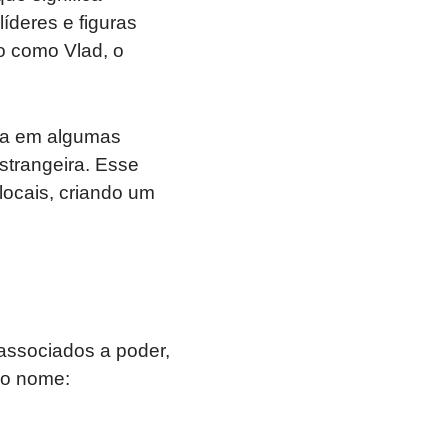
íderes e figuras
o como Vlad, o
da em algumas
strangeira. Esse
locais, criando um
associados a poder,
 o nome: