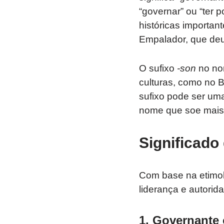
“governar” ou “ter 
históricas importa
Empalador, que deu
O sufixo
-son
no n
culturas, como no B
sufixo pode ser uma
nome que soe mais 
Significad
Com base na etimo
liderança e autorid
1.
Governante 