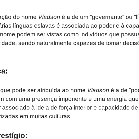
etação do nome
Vladson
é a de um “governante” ou “lí
árias línguas eslavas é associada ao poder e à capac
ome podem ser vistas como indivíduos que possue
ridade, sendo naturalmente capazes de tomar decisõ
ça
:
o que pode ser atribuída ao nome
Vladson
é a de “pod
 com uma presença imponente e uma energia que i
 associado à ideia de força interior e capacidade de
orizadas em muitas culturas.
estígio
: