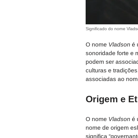
Significado do nome Vlads
O nome
Vladson
é 
sonoridade forte e
podem ser associada
culturas e tradições
associadas ao no
Origem e E
O nome
Vladson
é 
nome de origem es
significa “governan