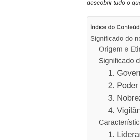
descobrir tudo o qu
Índice do Conteú
Significado do 
Origem e Et
Significado
1. Gover
2. Poder
3. Nobre
4. Vigilâ
Característ
1. Lider