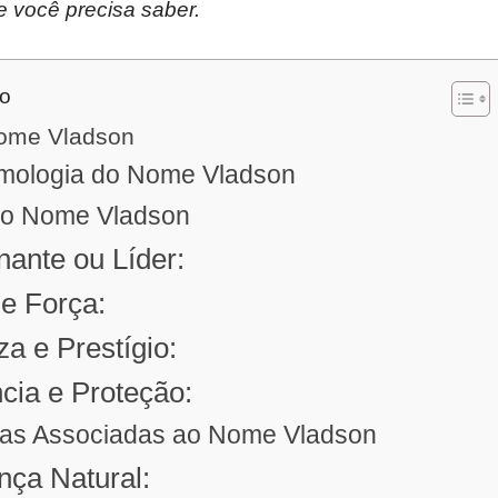
e você precisa saber.
do
nome Vladson
imologia do Nome Vladson
 do Nome Vladson
nante ou Líder:
 e Força:
za e Prestígio:
ncia e Proteção:
icas Associadas ao Nome Vladson
ança Natural: