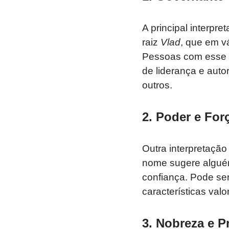
A principal interpr
raiz
Vlad
, que em v
Pessoas com esse n
de liderança e auto
outros.
2.
Poder e For
Outra interpretaçã
nome sugere alguém
confiança. Pode ser
características val
3.
Nobreza e Pr