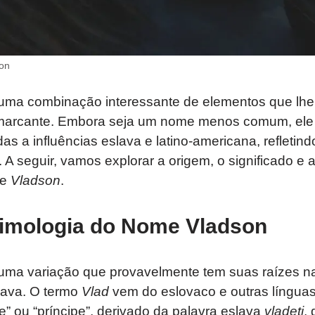
on
uma combinação interessante de elementos que lh
 marcante. Embora seja um nome menos comum, ele 
s a influências eslava e latino-americana, refletin
. A seguir, vamos explorar a origem, o significado e a
me
Vladson
.
timologia do Nome Vladson
uma variação que provavelmente tem suas raízes n
lava. O termo
Vlad
vem do eslovaco e outras línguas
te” ou “príncipe”, derivado da palavra eslava
vladeti
, 