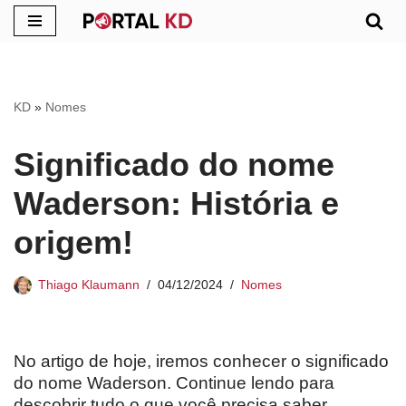
Pular
para
o
KD
»
Nomes
conteúdo
Significado do nome
Waderson: História e
origem!
Thiago Klaumann
04/12/2024
Nomes
No artigo de hoje, iremos conhecer o significado
do nome Waderson. Continue lendo para
descobrir tudo o que você precisa saber.