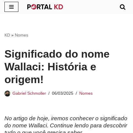
Pular
para
o
KD
»
Nomes
conteúdo
Significado do nome
Wallaci: História e
origem!
Gabriel Schmoller
06/03/2025
Nomes
No artigo de hoje, iremos conhecer o significado
do nome Wallaci. Continue lendo para descobrir
tudo o que você precisa saber.