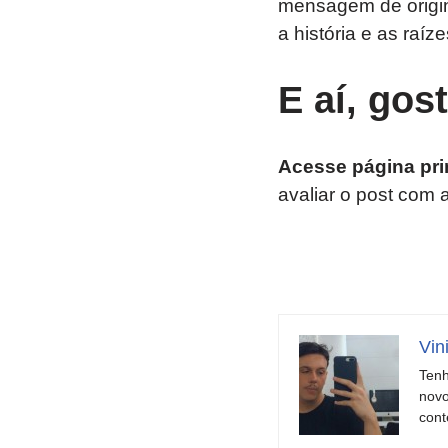
mensagem de origin
a história e as raíz
E aí, gos
Acesse página pri
avaliar o post com 
Vin
Tenh
novo
cont