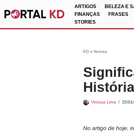
ARTIGOS
BELEZA E 
FINANÇAS
FRASES
Pular
STORIES
para
o
conteúdo
KD
»
Nomes
Signifi
Históri
Vinicius Lima
25/01
No artigo de hoje, 