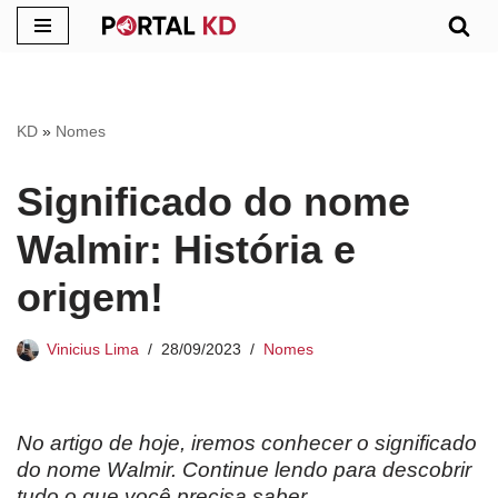
Pular
para
o
KD
»
Nomes
conteúdo
Significado do nome
Walmir: História e
origem!
Vinicius Lima
28/09/2023
Nomes
No artigo de hoje, iremos conhecer o significado
do nome Walmir. Continue lendo para descobrir
tudo o que você precisa saber.