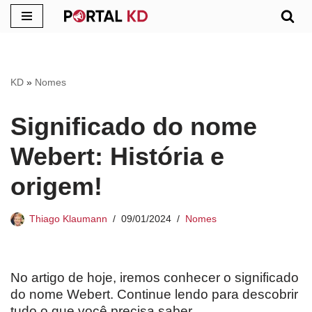
Pular
para
o
KD
»
Nomes
conteúdo
Significado do nome
Webert: História e
origem!
Thiago Klaumann
09/01/2024
Nomes
No artigo de hoje, iremos conhecer o significado
do nome Webert. Continue lendo para descobrir
tudo o que você precisa saber.