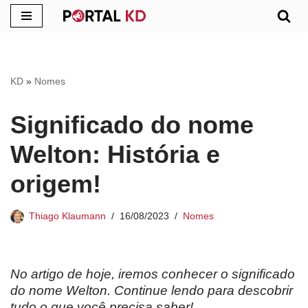
Pular
para
o
KD
»
Nomes
conteúdo
Significado do nome
Welton: História e
origem!
Thiago Klaumann
16/08/2023
Nomes
No artigo de hoje, iremos conhecer o significado
do nome Welton. Continue lendo para descobrir
tudo o que você precisa saber!