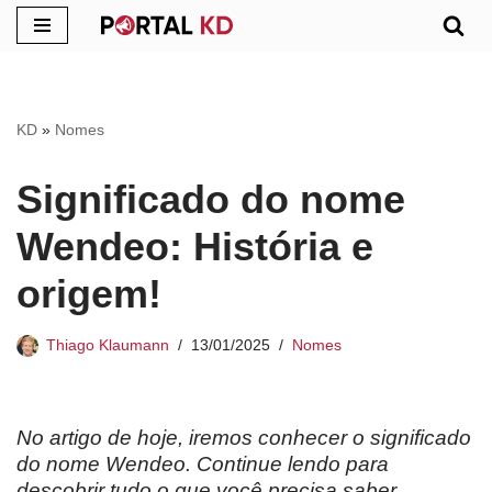
Pular
para
o
KD
»
Nomes
conteúdo
Significado do nome
Wendeo: História e
origem!
Thiago Klaumann
13/01/2025
Nomes
No artigo de hoje, iremos conhecer o significado
do nome Wendeo. Continue lendo para
descobrir tudo o que você precisa saber.