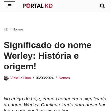
Pular
para
o
KD
»
Nomes
conteúdo
Significado do nome
Werley: História e
origem!
Vinicius Lima
06/03/2024
Nomes
No artigo de hoje, iremos conhecer o significado
do nome Werley. Continue lendo para descobrir
tudo o que você precisa saber.