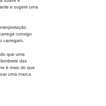
a suave e
vante e sugere uma
interpretação
carrega consigo
 o carregam.
s do que uma
 lembrete das
ane é mais do que
ixar uma marca