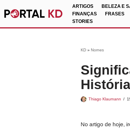
ARTIGOS
BELEZA E 
FINANÇAS
FRASES
Pular
STORIES
para
o
conteúdo
KD
»
Nomes
Signifi
Históri
Thiago Klaumann
1
No artigo de hoje, 