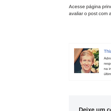
Acesse página prin
avaliar o post com 
Thi
Admi
resp
na i
últi
Deixe um c