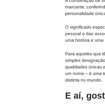
A combinação de s
marcante, conferind
personalidade únic
O significado espe
pessoal e das assoc
uma história e uma
Para aqueles que t
simples designação.
qualidades únicas 
um nome – é uma ex
distinta no mundo.
E aí, gos