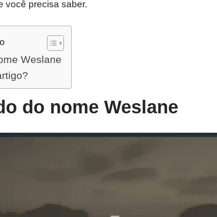
e você precisa saber.
do
nome Weslane
artigo?
ado do nome Weslane