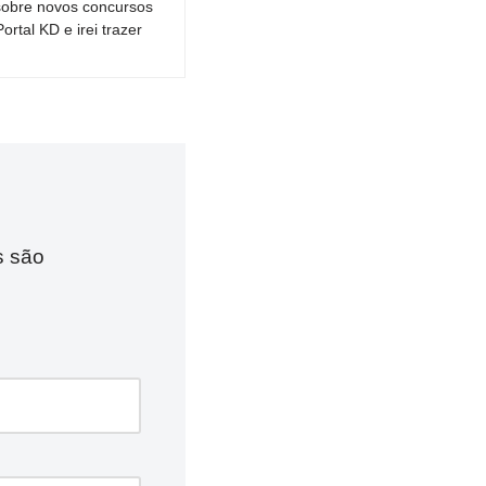
sobre novos concursos
tal KD e irei trazer
s são