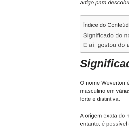
artigo para descob
Índice do Conteú
Significado do 
E aí, gostou do 
Signific
O nome Weverton é 
masculino em vária
forte e distintiva.
A origem exata do n
entanto, é possível