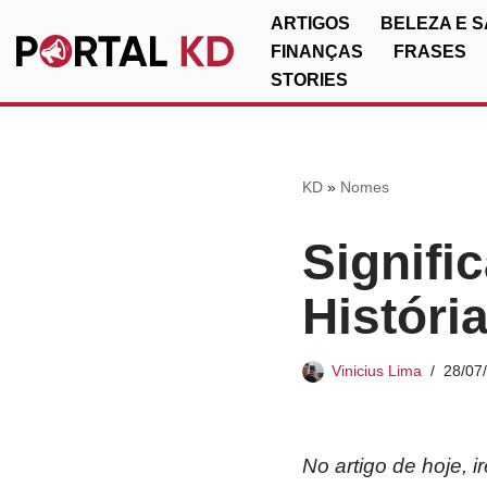
ARTIGOS
BELEZA E 
FINANÇAS
FRASES
Pular
STORIES
para
o
conteúdo
KD
»
Nomes
Signifi
Históri
Vinicius Lima
28/07
No artigo de hoje, 