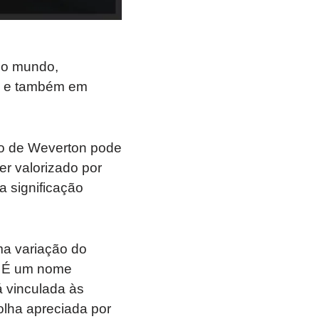
do mundo,
l, e também em
do de Weverton pode
er valorizado por
a significação
a variação do
. É um nome
á vinculada às
lha apreciada por