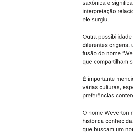
saxônica e signific
interpretação relac
ele surgiu.
Outra possibilidad
diferentes origens
fusão do nome “Wes
que compartilham s
É importante menci
várias culturas, e
preferências conte
O nome Weverton nã
histórica conhecida
que buscam um nome