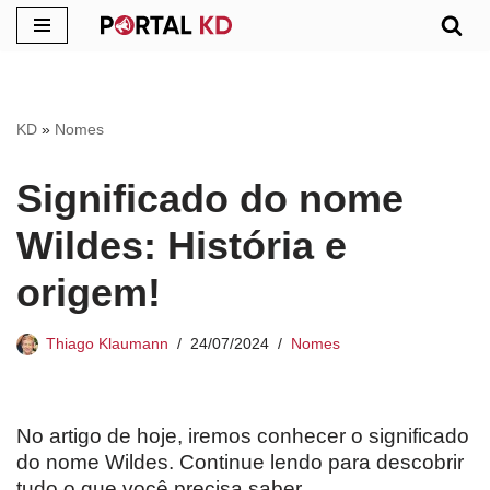
Pular
para
o
KD
»
Nomes
conteúdo
Significado do nome
Wildes: História e
origem!
Thiago Klaumann
24/07/2024
Nomes
No artigo de hoje, iremos conhecer o significado
do nome Wildes. Continue lendo para descobrir
tudo o que você precisa saber.