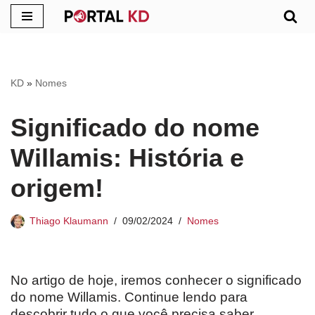
Pular
para
o
KD
»
Nomes
conteúdo
Significado do nome
Willamis: História e
origem!
Thiago Klaumann
09/02/2024
Nomes
No artigo de hoje, iremos conhecer o significado
do nome Willamis. Continue lendo para
descobrir tudo o que você precisa saber.