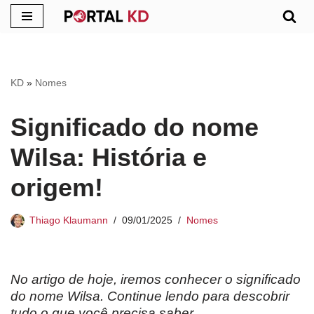
Pular
para
o
KD
»
Nomes
conteúdo
Significado do nome
Wilsa: História e
origem!
Thiago Klaumann
09/01/2025
Nomes
No artigo de hoje, iremos conhecer o significado
do nome Wilsa. Continue lendo para descobrir
tudo o que você precisa saber.