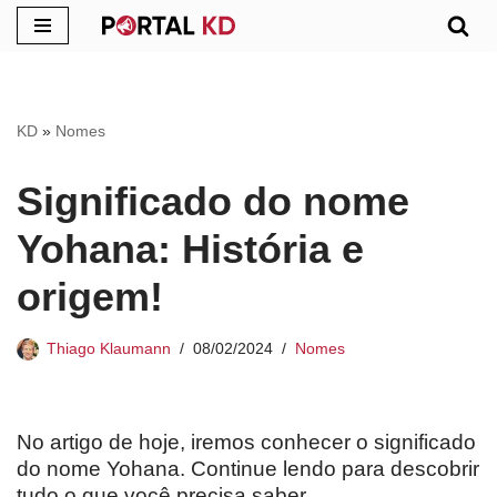
Pular
para
o
KD
»
Nomes
conteúdo
Significado do nome
Yohana: História e
origem!
Thiago Klaumann
08/02/2024
Nomes
No artigo de hoje, iremos conhecer o significado
do nome Yohana. Continue lendo para descobrir
tudo o que você precisa saber.