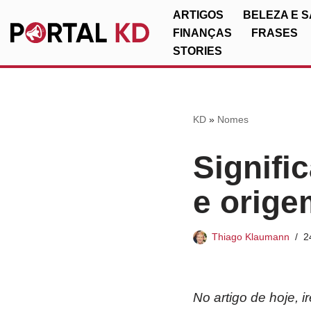
ARTIGOS
BELEZA E 
FINANÇAS
FRASES
Pular
STORIES
para
o
conteúdo
KD
»
Nomes
Signifi
e orige
Thiago Klaumann
2
No artigo de hoje, 