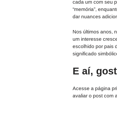
cada um com seu pró
“memória”, enquanto
dar nuances adicion
Nos últimos anos, 
um interesse cresc
escolhido por pais 
significado simbólic
E aí, gos
Acesse a página pr
avaliar o post com 