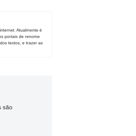
nternet. Atualmente é
os portais de renome
dos textos, e trazer as
s são