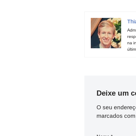
Thi
Admi
resp
na i
últi
Deixe um c
O seu endereço
marcados co