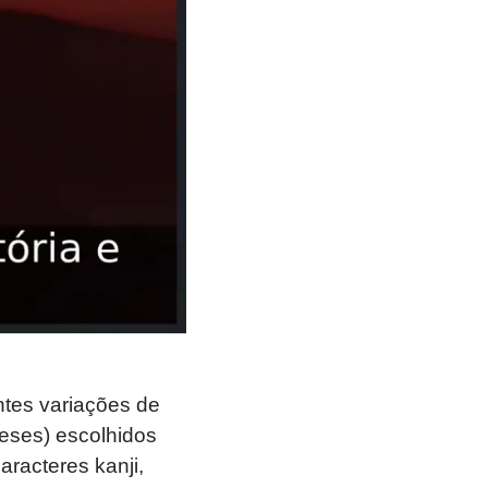
ntes variações de
neses) escolhidos
aracteres kanji,