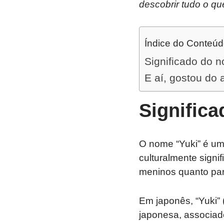
descobrir tudo o qu
Índice do Conteú
Significado do 
E aí, gostou do 
Signific
O nome “Yuki” é um
culturalmente signi
meninos quanto par
Em japonês, “Yuki” 
japonesa, associad