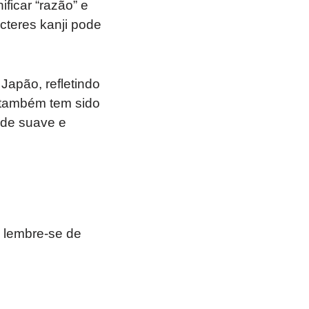
ficar “razão” e
acteres kanji pode
apão, refletindo
” também tem sido
ade suave e
 lembre-se de