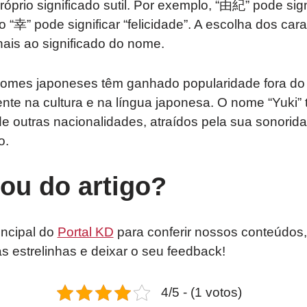
prio significado sutil. Por exemplo, “由紀” pode signi
 “幸” pode significar “felicidade”. A escolha dos car
ais ao significado do nome.
nomes japoneses têm ganhado popularidade fora do J
ente na cultura e na língua japonesa. O nome “Yuki
de outras nacionalidades, atraídos pela sua sonorid
o.
tou do artigo?
incipal do
Portal KD
para conferir nossos conteúdos,
as estrelinhas e deixar o seu feedback!
4/5 - (1 votos)