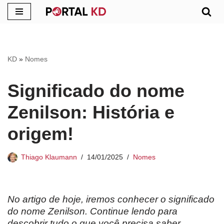
Pular
para
o
KD
»
Nomes
conteúdo
Significado do nome
Zenilson: História e
origem!
Thiago Klaumann
14/01/2025
Nomes
No artigo de hoje, iremos conhecer o significado
do nome Zenilson. Continue lendo para
descobrir tudo o que você precisa saber.