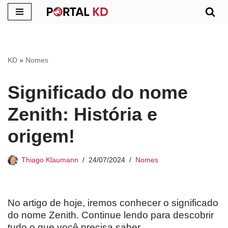
Pular
para
o
KD
»
Nomes
conteúdo
Significado do nome
Zenith: História e
origem!
Thiago Klaumann
24/07/2024
Nomes
No artigo de hoje, iremos conhecer o significado
do nome Zenith. Continue lendo para descobrir
tudo o que você precisa saber.