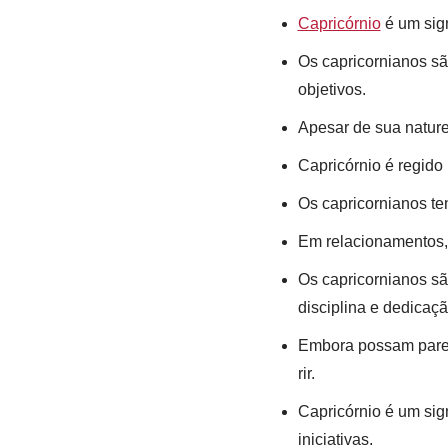
Capricórnio
é um sign
Os capricornianos s
objetivos.
Apesar de sua naturez
Capricórnio é regido 
Os capricornianos te
Em relacionamentos,
Os capricornianos sã
disciplina e dedicaçã
Embora possam parece
rir.
Capricórnio é um sign
iniciativas.