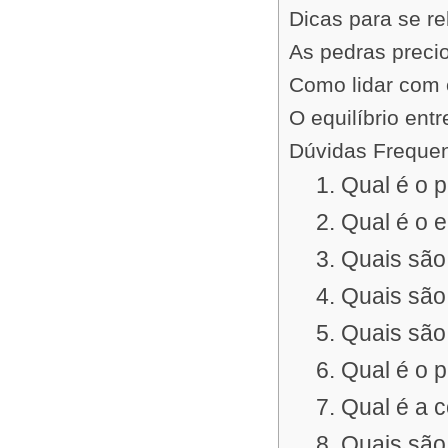
Dicas para se r
As pedras preci
Como lidar com o
O equilíbrio ent
Dúvidas Freque
1. Qual é o 
2. Qual é o 
3. Quais são
4. Quais são
5. Quais são
6. Qual é o 
7. Qual é a 
8. Quais são