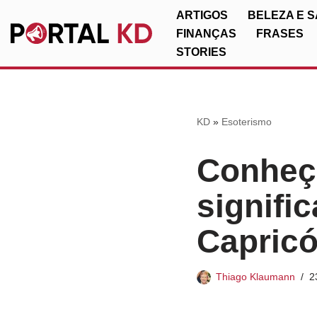
ARTIGOS
BELEZA E 
FINANÇAS
FRASES
Pular
STORIES
para
o
conteúdo
KD
»
Esoterismo
Conheç
signifi
Capricó
Thiago Klaumann
2