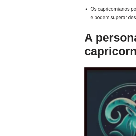
Os capricornianos po
e podem superar desaf
A persona
capricor