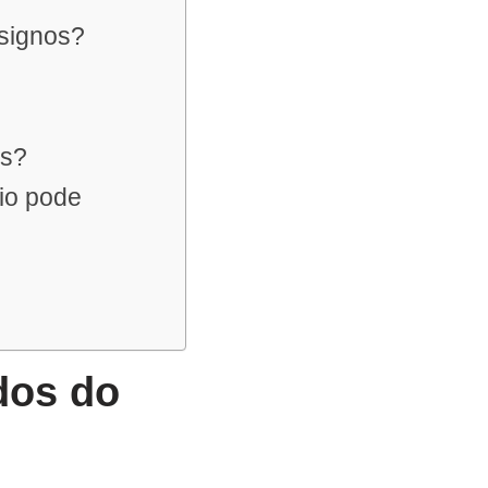
 signos?
os?
nio pode
dos do