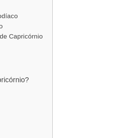
odíaco
o
 de Capricórnio
ricórnio?