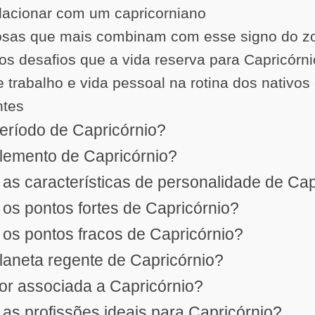
elacionar com um capricorniano
osas que mais combinam com esse signo do z
s desafios que a vida reserva para Capricórni
re trabalho e vida pessoal na rotina dos nativos
ntes
período de Capricórnio?
elemento de Capricórnio?
 as características de personalidade de Cap
 os pontos fortes de Capricórnio?
 os pontos fracos de Capricórnio?
planeta regente de Capricórnio?
cor associada a Capricórnio?
 as profissões ideais para Capricórnio?