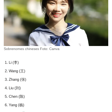
Sobrenomes chineses Foto: Canva
Li (李)
Wang (王)
Zhang (张)
Liu (刘)
Chen (陈)
Yang (杨)