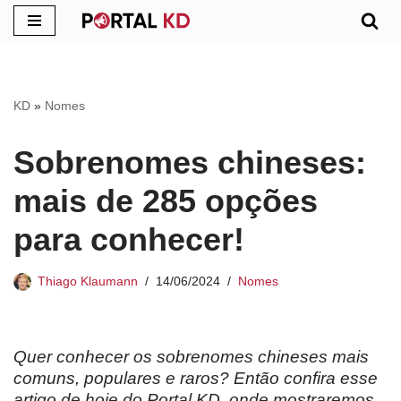
Pular
para
o
KD
»
Nomes
conteúdo
Sobrenomes chineses:
mais de 285 opções
para conhecer!
Thiago Klaumann
14/06/2024
Nomes
Quer conhecer os sobrenomes chineses mais
comuns, populares e raros? Então confira esse
artigo de hoje do Portal KD, onde mostraremos