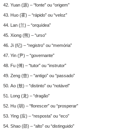
Yuan (源) – “fonte” ou “origem”
Huo (霍) – “rápido” ou “veloz”
Lan (兰) – “orquídea”
Xiong (熊) – “urso”
Ji (纪) – “registro” ou “memória”
Yin (尹) – “governante”
Fu (傅) – “tutor” ou “instrutor”
Zeng (曾) – “antigo” ou “passado”
Ao (敖) – “distinto” ou “notável”
Long (龙) – “dragão”
Hu (胡) – “florescer” ou “prosperar”
Ying (应) – “resposta” ou “eco”
Shao (邵) – “alto” ou “distinguido”