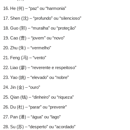
He (何) – “paz” ou “harmonia”
Shen (沈) – “profundo” ou “silencioso”
Guo (郭) – “muralha” ou “proteção”
Cao (曹) – “jovem” ou “novo”
Zhu (朱) – “vermelho”
Feng (冯) – “vento”
Liao (廖) – “reverente e respeitoso”
Yao (姚) – “elevado” ou “nobre”
Jin (金) – “ouro”
Qian (钱) – “dinheiro” ou “riqueza”
Du (杜) – “parar” ou “prevenir”
Pan (潘) – “água” ou “lago”
Su (苏) – “desperto” ou “acordado”