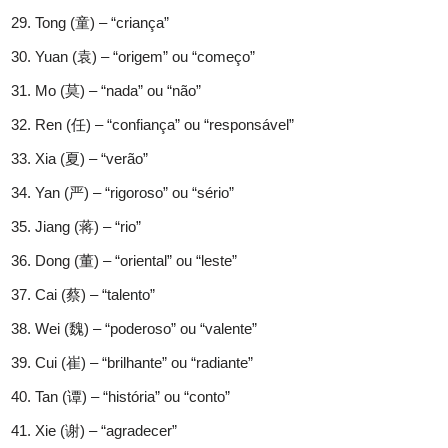
Tong (童) – “criança”
Yuan (袁) – “origem” ou “começo”
Mo (莫) – “nada” ou “não”
Ren (任) – “confiança” ou “responsável”
Xia (夏) – “verão”
Yan (严) – “rigoroso” ou “sério”
Jiang (蒋) – “rio”
Dong (董) – “oriental” ou “leste”
Cai (蔡) – “talento”
Wei (魏) – “poderoso” ou “valente”
Cui (崔) – “brilhante” ou “radiante”
Tan (谭) – “história” ou “conto”
Xie (谢) – “agradecer”