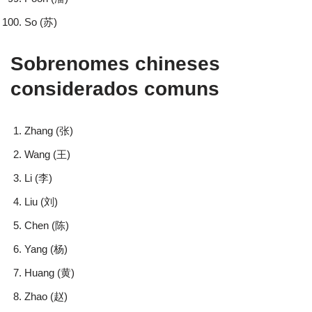
So (苏)
Sobrenomes chineses
considerados comuns
Zhang (张)
Wang (王)
Li (李)
Liu (刘)
Chen (陈)
Yang (杨)
Huang (黄)
Zhao (赵)