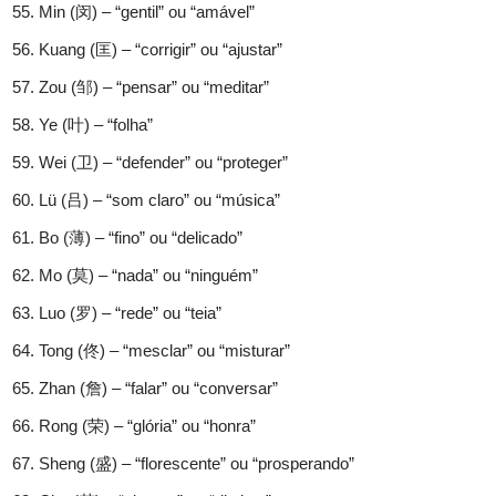
Min (闵) – “gentil” ou “amável”
Kuang (匡) – “corrigir” ou “ajustar”
Zou (邹) – “pensar” ou “meditar”
Ye (叶) – “folha”
Wei (卫) – “defender” ou “proteger”
Lü (吕) – “som claro” ou “música”
Bo (薄) – “fino” ou “delicado”
Mo (莫) – “nada” ou “ninguém”
Luo (罗) – “rede” ou “teia”
Tong (佟) – “mesclar” ou “misturar”
Zhan (詹) – “falar” ou “conversar”
Rong (荣) – “glória” ou “honra”
Sheng (盛) – “florescente” ou “prosperando”