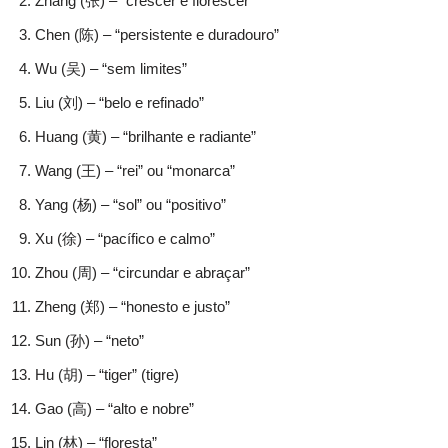
Zhang (张) – “crescer e florescer”
Chen (陈) – “persistente e duradouro”
Wu (吴) – “sem limites”
Liu (刘) – “belo e refinado”
Huang (黄) – “brilhante e radiante”
Wang (王) – “rei” ou “monarca”
Yang (杨) – “sol” ou “positivo”
Xu (徐) – “pacífico e calmo”
Zhou (周) – “circundar e abraçar”
Zheng (郑) – “honesto e justo”
Sun (孙) – “neto”
Hu (胡) – “tiger” (tigre)
Gao (高) – “alto e nobre”
Lin (林) – “floresta”