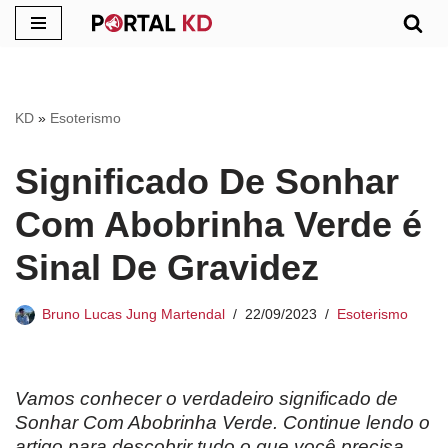
Pular
para
o
KD
»
Esoterismo
conteúdo
Significado De Sonhar
Com Abobrinha Verde é
Sinal De Gravidez
Bruno Lucas Jung Martendal
22/09/2023
Esoterismo
Vamos conhecer o verdadeiro significado de
Sonhar Com Abobrinha Verde. Continue lendo o
artigo para descobrir tudo o que você precisa