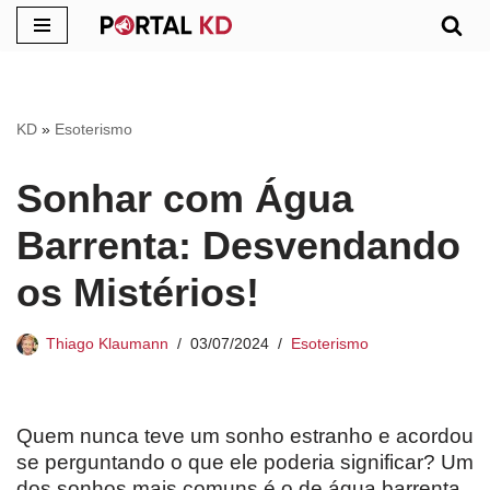
Pular
para
o
KD
»
Esoterismo
conteúdo
Sonhar com Água
Barrenta: Desvendando
os Mistérios!
Thiago Klaumann
03/07/2024
Esoterismo
Quem nunca teve um sonho estranho e acordou
se perguntando o que ele poderia significar? Um
dos sonhos mais comuns é o de água barrenta,