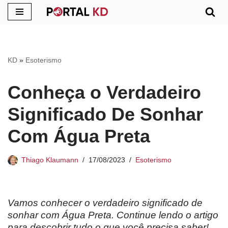
Pular
para
o
KD
»
Esoterismo
conteúdo
Conheça o Verdadeiro
Significado De Sonhar
Com Água Preta
Thiago Klaumann
17/08/2023
Esoterismo
Vamos conhecer o verdadeiro significado de
sonhar com Água Preta. Continue lendo o artigo
para descobrir tudo o que você precisa saber!