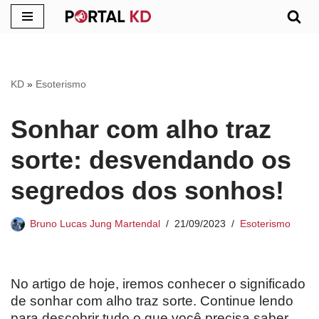
Pular
para
o
KD
»
Esoterismo
conteúdo
Sonhar com alho traz
sorte: desvendando os
segredos dos sonhos!
Bruno Lucas Jung Martendal
21/09/2023
Esoterismo
No artigo de hoje, iremos conhecer o significado
de sonhar com alho traz sorte. Continue lendo
para descobrir tudo o que você precisa saber.