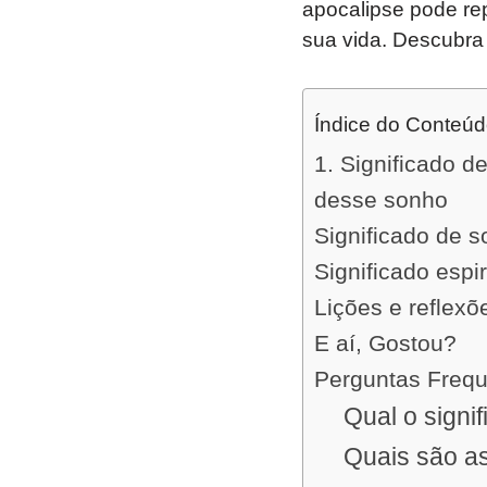
apocalipse pode re
sua vida. Descubr
Índice do Conteú
1. Significado d
desse sonho
Significado de 
Significado espi
Lições e reflex
E aí, Gostou?
Perguntas Freq
Qual o signi
Quais são as