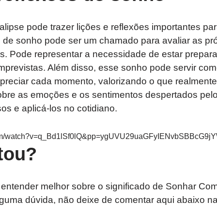
ipse pode trazer lições e reflexões importantes par
o de sonho pode ser um chamado para avaliar as pró
es. Pode representar a necessidade de estar prepara
imprevistas. Além disso, esse sonho pode servir co
apreciar cada momento, valorizando o que realmente
 sobre as emoções e os sentimentos despertados pelo
os e aplicá-los no cotidiano.
.com/watch?v=q_Bd1lSf0lQ&pp=ygUVU29uaGFyIENvbSBBcG9j
tou?
 entender melhor sobre o significado de Sonhar Co
lguma dúvida, não deixe de comentar aqui abaixo na