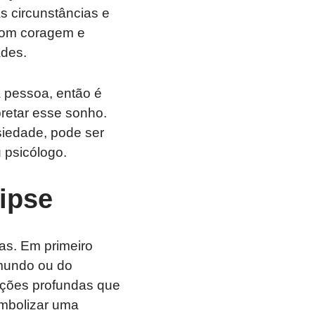
s circunstâncias e
com coragem e
ades.
 pessoa, então é
pretar esse sonho.
siedade, pode ser
 psicólogo.
ipse
as. Em primeiro
 mundo ou do
pações profundas que
imbolizar uma