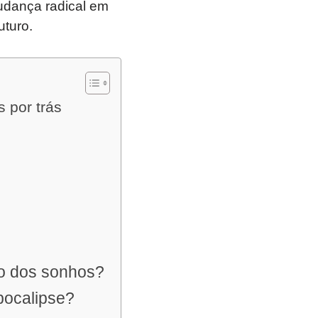
udança radical em
uturo.
 por trás
to dos sonhos?
pocalipse?