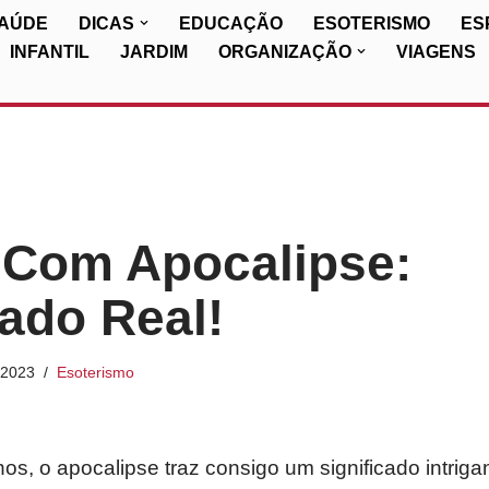
SAÚDE
DICAS
EDUCAÇÃO
ESOTERISMO
ES
INFANTIL
JARDIM
ORGANIZAÇÃO
VIAGENS
 Com Apocalipse:
cado Real!
/2023
Esoterismo
s, o apocalipse traz consigo um significado intrig