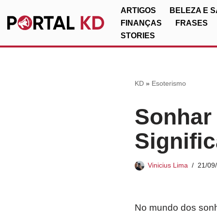
ARTIGOS
BELEZA E 
FINANÇAS
FRASES
Pular
STORIES
para
o
conteúdo
KD
»
Esoterismo
Sonhar
Signifi
Vinicius Lima
21/09
No mundo dos sonho