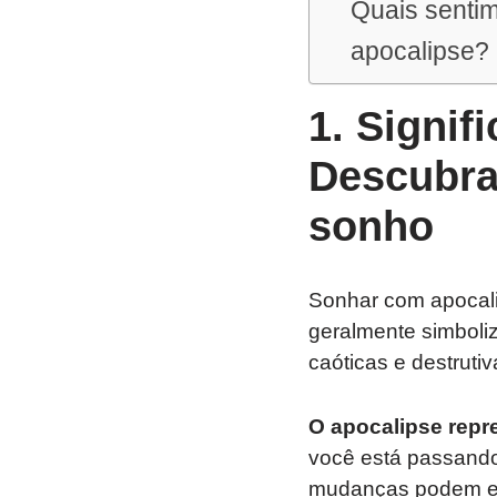
Quais senti
apocalipse?
1. Signif
Descubra 
sonho
Sonhar com apocali
geralmente simboli
caóticas e destruti
O apocalipse repr
você está passando
mudanças podem env