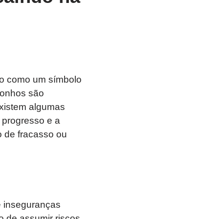
do como um símbolo
sonhos são
existem algumas
 progresso e a
 de fracasso ou
e inseguranças
 de assumir riscos