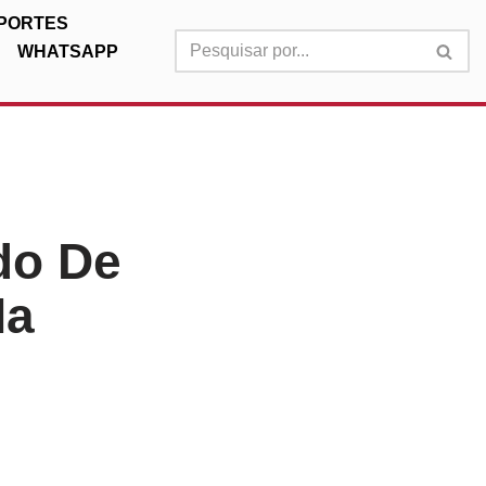
PORTES
WHATSAPP
do De
Na