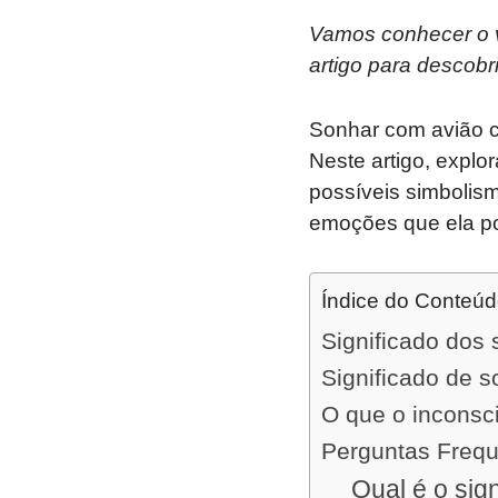
Vamos conhecer o v
artigo para descobr
Sonhar com avião c
Neste artigo, explo
possíveis simbolis
emoções que ela p
Índice do Conteú
Significado dos
Significado de 
O que o inconsc
Perguntas Freq
Qual é o sig