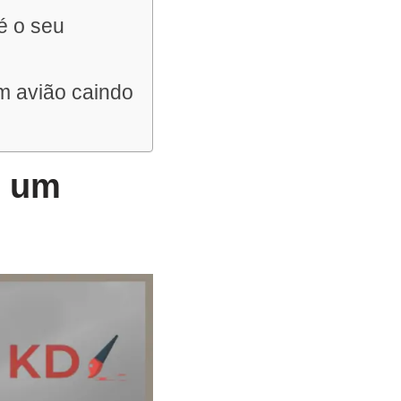
é o seu
m avião caindo
e um