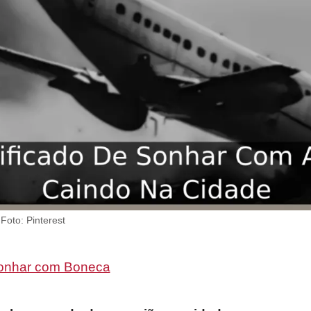
oto: Pinterest
onhar com Boneca