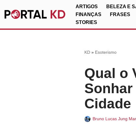
ARTIGOS
BELEZA E 
FINANÇAS
FRASES
Pular
STORIES
para
o
conteúdo
KD
»
Esoterismo
Qual o 
Sonhar
Cidade
Bruno Lucas Jung Mar