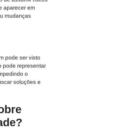
de aparecer em
 ou mudanças
 pode ser visto
o pode representar
impedindo o
uscar soluções e
obre
ade?