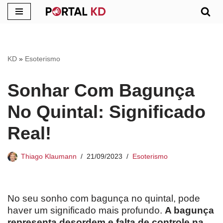
Pular
para
o
KD
»
Esoterismo
conteúdo
Sonhar Com Bagunça
No Quintal: Significado
Real!
Thiago Klaumann
21/09/2023
Esoterismo
No seu sonho com bagunça no quintal, pode
haver um significado mais profundo.
A bagunça
representa desordem e falta de controle na