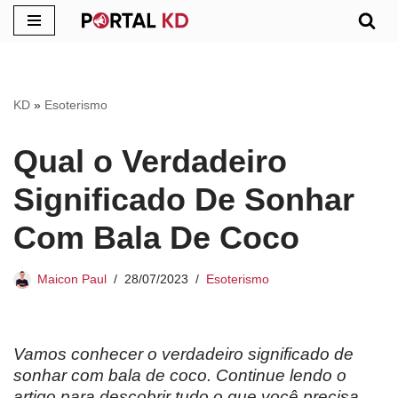
Pular
para
o
KD
»
Esoterismo
conteúdo
Qual o Verdadeiro
Significado De Sonhar
Com Bala De Coco
Maicon Paul
28/07/2023
Esoterismo
Vamos conhecer o verdadeiro significado de
sonhar com bala de coco. Continue lendo o
artigo para descobrir tudo o que você precisa