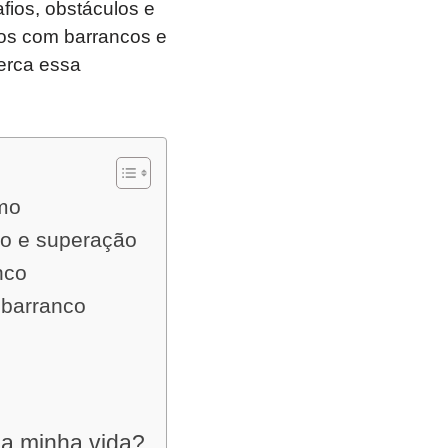
ios, obstáculos e
os com barrancos e
perca essa
smo
io e superação
nco
 barranco
na minha vida?