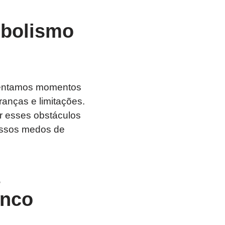
mbolismo
rentamos momentos
anças e limitações.
r esses obstáculos
ossos medos de
anco