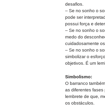
desafios.
– Se no sonho o so
pode ser interpret
possui força e dete
– Se no sonho o so
medo do desconheci
cuidadosamente os 
– Se no sonho o so
simbolizar o esforç
objetivos. É um lem
Simbolismo:
O barranco também p
as diferentes fase
lembrete de que, me
os obstáculos.