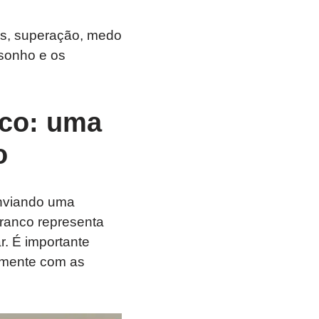
os, superação, medo
 sonho e os
nco: uma
o
nviando uma
ranco representa
r. É importante
amente com as