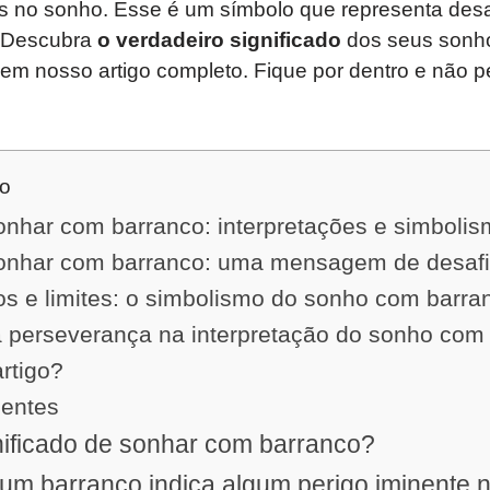
 no sonho. Esse é um símbolo que representa desaf
 Descubra
o verdadeiro significado
dos seus sonh
 em nosso artigo completo. Fique por dentro e não 
do
onhar com barranco: interpretações e simboli
sonhar com barranco: uma mensagem de desaf
 e limites: o simbolismo do sonho com barra
a perseverança na interpretação do sonho com
artigo?
uentes
nificado de sonhar com barranco?
m barranco indica algum perigo iminente 