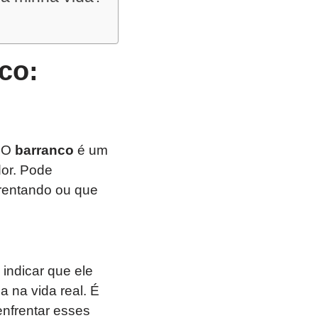
co:
. O
barranco
é um
dor. Pode
frentando ou que
indicar que ele
 na vida real. É
enfrentar esses