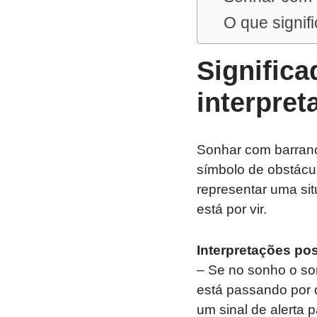
O que signif
Signific
interpre
Sonhar com barranc
símbolo de obstácu
representar uma sit
está por vir.
Interpretações pos
– Se no sonho o so
está passando por d
um sinal de alerta 