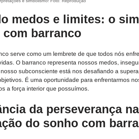
rpretações e simbolismo! Foto: Reprodução
o medos e limites: o si
 com barranco
nco serve como um lembrete de que todos nós enf
vidas. O barranco representa nossos medos, insegur
 nosso subconsciente está nos desafiando a supera
objetivos. É uma oportunidade para enfrentarmos n
os a força interior que possuímos.
ância da perseverança na
tação do sonho com barr