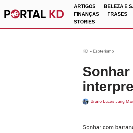
ARTIGOS
BELEZA E 
FINANÇAS
FRASES
Pular
STORIES
para
o
conteúdo
KD
»
Esoterismo
Sonhar
interpr
Bruno Lucas Jung Mar
Sonhar com barranc