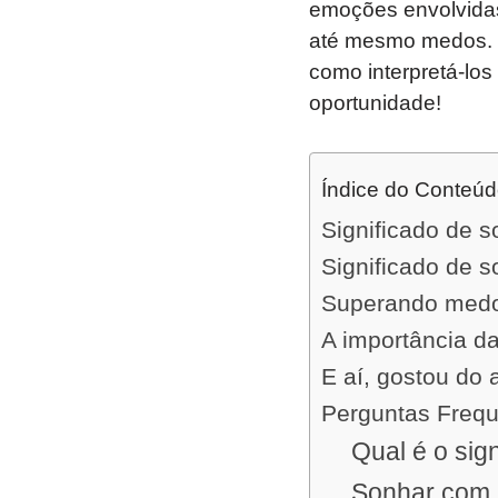
emoções envolvidas
até mesmo medos.
como interpretá-los
oportunidade!
Índice do Conteú
Significado de s
Significado de 
Superando medos
A importância d
E aí, gostou do 
Perguntas Freq
Qual é o sig
Sonhar com u