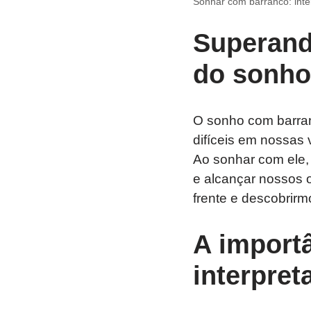
Sonhar com barranco: inte
Superand
do sonho
O sonho com barra
difíceis em nossas 
Ao sonhar com ele,
e alcançar nossos 
frente e descobrirm
A import
interpre