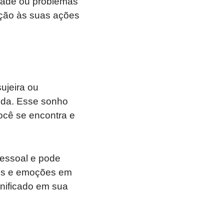
idade ou problemas
nção às suas ações
ujeira ou
ida. Esse sonho
ocê se encontra e
pessoal e pode
tos e emoções em
nificado em sua