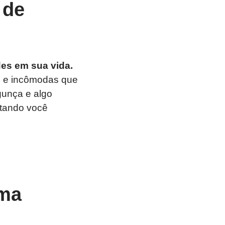
 de
es em sua vida.
s e incômodas que
gunça e algo
etando você
uma