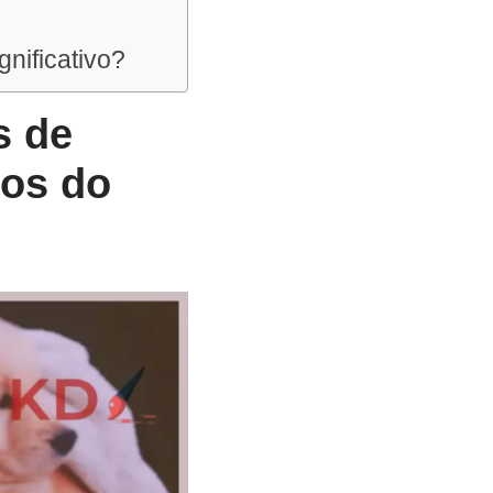
nificativo?
s de
los do