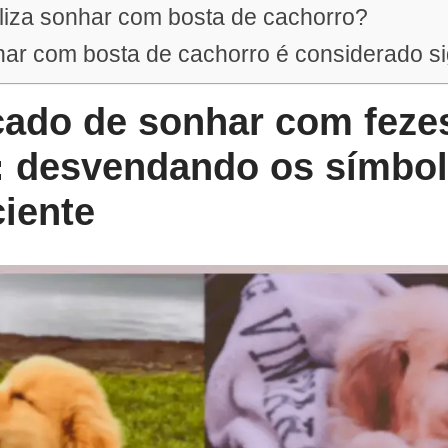
liza sonhar com bosta de cachorro?
ar com bosta de cachorro é considerado sig
icado de sonhar com feze
: desvendando os símbo
iente