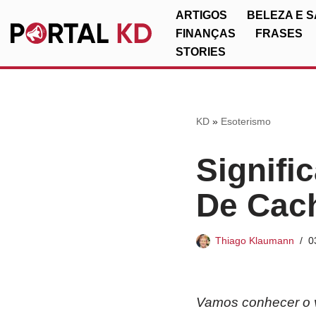
ARTIGOS
BELEZA E 
FINANÇAS
FRASES
Pular
STORIES
para
o
conteúdo
KD
»
Esoterismo
Signifi
De Cac
Thiago Klaumann
0
Vamos conhecer o v