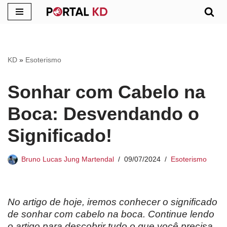
Pular
para
o
KD
»
Esoterismo
conteúdo
Sonhar com Cabelo na
Boca: Desvendando o
Significado!
Bruno Lucas Jung Martendal
09/07/2024
Esoterismo
No artigo de hoje, iremos conhecer o significado
de sonhar com cabelo na boca. Continue lendo
o artigo para descobrir tudo o que você precisa