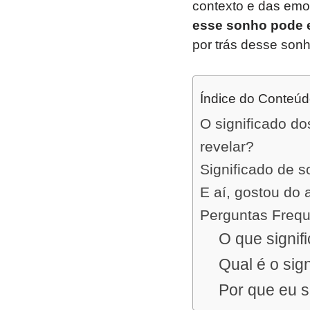
contexto e das em
esse sonho pode e
por trás desse son
Índice do Conteú
O significado d
revelar?
Significado de
E aí, gostou do 
Perguntas Freq
O que signi
Qual é o si
Por que eu 