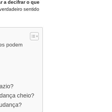
ar a decifrar o que
erdadeiro sentido
les podem
azio?
udança cheio?
mudança?