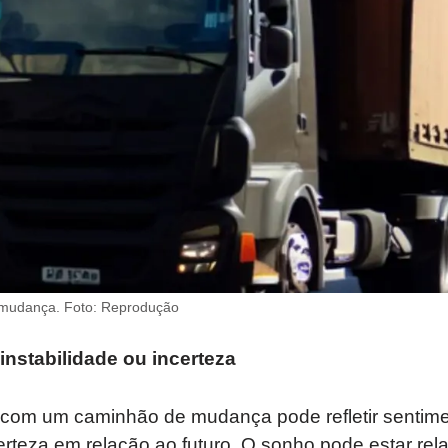
mudança. Foto: Reprodução
instabilidade ou incerteza
 com um caminhão de mudança pode refletir sentim
certeza em relação ao futuro. O sonho pode estar rel