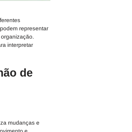
ferentes
 podem representar
 organização.
a interpretar
hão de
iza mudanças e
ovimento e