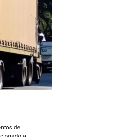
entos de
acionado a