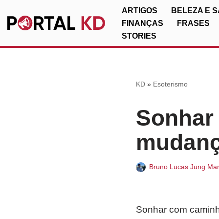
ARTIGOS
BELEZA E 
FINANÇAS
FRASES
Pular
STORIES
para
o
conteúdo
KD
»
Esoterismo
Sonhar
mudança
Bruno Lucas Jung Mar
Sonhar com caminhã