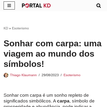
Pular
para
o
KD
»
Esoterismo
conteúdo
Sonhar com carpa: uma
viagem ao mundo dos
símbolos!
Thiago Klaumann
29/08/2023
Esoterismo
Sonhar com carpa é um sonho repleto de
significados simbólicos. A
carpa
, símbolo de
prosperidade e abundância, pode indicar a