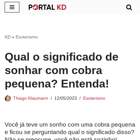
Pular
para
o
KD
»
Esoterismo
conteúdo
Qual o significado de
sonhar com cobra
pequena? Entenda!
Thiago Klaumann
12/05/2023
Esoterismo
Você já teve um sonho com uma cobra pequena
e ficou se perguntando qual o significado disso?
Não se preocupe, você não está sozinho!