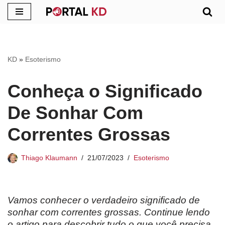
Pular
para
o
KD
»
Esoterismo
conteúdo
Conheça o Significado
De Sonhar Com
Correntes Grossas
Thiago Klaumann
21/07/2023
Esoterismo
Vamos conhecer o verdadeiro significado de
sonhar com correntes grossas. Continue lendo
o artigo para descobrir tudo o que você precisa