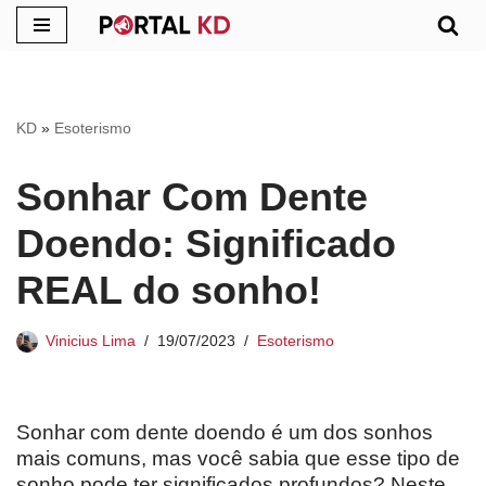
Pular
para
o
KD
»
Esoterismo
conteúdo
Sonhar Com Dente
Doendo: Significado
REAL do sonho!
Vinicius Lima
19/07/2023
Esoterismo
Sonhar com dente doendo é um dos sonhos
mais comuns, mas você sabia que esse tipo de
sonho pode ter significados profundos? Neste