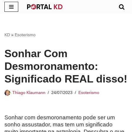
Pular
para
o
KD
»
Esoterismo
conteúdo
Sonhar Com
Desmoronamento:
Significado REAL disso!
Thiago Klaumann
24/07/2023
Esoterismo
Sonhar com desmoronamento pode ser um
sonho assustador, mas tem um significado
muito importante na astrologia. Descubra o que