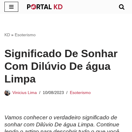
Pular
para
o
KD
»
Esoterismo
conteúdo
Significado De Sonhar
Com Dilúvio De água
Limpa
Vinicius Lima
10/08/2023
Esoterismo
Vamos conhecer o verdadeiro significado de
sonhar com Dilúvio De água Limpa. Continue
lendo o artigo para descobrir tudo o que você