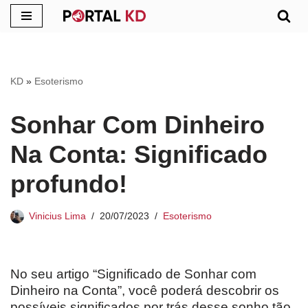
Pular
para
o
KD
»
Esoterismo
conteúdo
Sonhar Com Dinheiro
Na Conta: Significado
profundo!
Vinicius Lima
20/07/2023
Esoterismo
No seu artigo “Significado de Sonhar com
Dinheiro na Conta”, você poderá descobrir os
possíveis significados por trás desse sonho tão