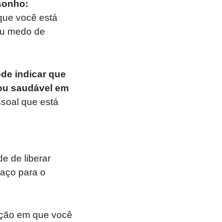
 sonho:
que você está
eu medo de
ode indicar que
 ou saudável em
ssoal que está
e de liberar
aço para o
ição em que você