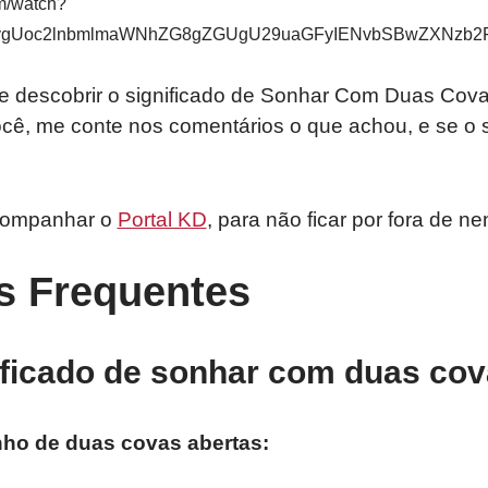
m/watch?
ygUoc2lnbmlmaWNhZG8gZGUgU29uaGFyIENvbSBwZXNzb2
de descobrir o significado de Sonhar Com Duas Cov
 você, me conte nos comentários o que achou, e se o s
companhar o
Portal KD
, para não ficar por fora de 
s Frequentes
ificado de sonhar com duas cov
nho de duas covas abertas: