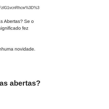
FzIG1vcnRhcw%3D%3
as Abertas? Se o
ignificado fez
nenhuma novidade.
as abertas?