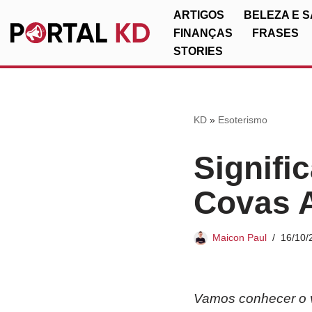
ARTIGOS
BELEZA E 
FINANÇAS
FRASES
Pular
STORIES
para
o
conteúdo
KD
»
Esoterismo
Signif
Covas 
Maicon Paul
16/10/
Vamos conhecer o v