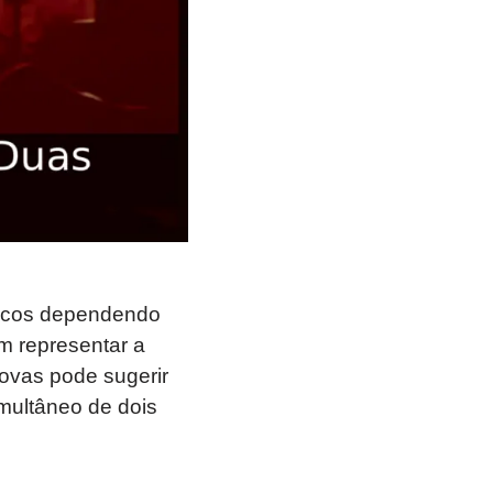
licos dependendo
m representar a
covas pode sugerir
multâneo de dois