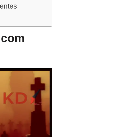
rentes
r com