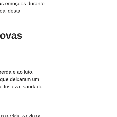
suas emoções durante
oal desta
covas
erda e ao luto.
 que deixaram um
e tristeza, saudade
sua vida. As duas