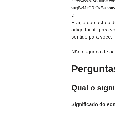
https://www.youtube.co
v=qBzMzQRIOzE&pp=
D
E aí, o que achou 
artigo foi útil para
sentido para você.
Não esqueça de a
Pergunta
Qual o sign
Significado do so