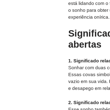
está lidando com o 
o sonho para obter
experiência onírica.
Signific
abertas
1. Significado rel
Sonhar com duas cov
Essas covas simbol
vazio em sua vida.
e desapego em rela
2. Significado rel
Esse sonho também 