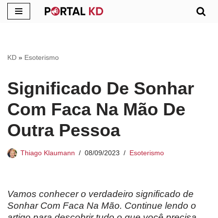
Pular
para
o
KD
»
Esoterismo
conteúdo
Significado De Sonhar
Com Faca Na Mão De
Outra Pessoa
Thiago Klaumann
08/09/2023
Esoterismo
Vamos conhecer o verdadeiro significado de
Sonhar Com Faca Na Mão. Continue lendo o
artigo para descobrir tudo o que você precisa