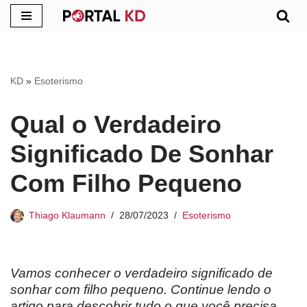
Pular
para
o
KD
»
Esoterismo
conteúdo
Qual o Verdadeiro
Significado De Sonhar
Com Filho Pequeno
Thiago Klaumann
28/07/2023
Esoterismo
Vamos conhecer o verdadeiro significado de
sonhar com filho pequeno. Continue lendo o
artigo para descobrir tudo o que você precisa