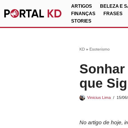
ARTIGOS
BELEZA E 
FINANÇAS
FRASES
Pular
STORIES
para
o
conteúdo
KD
»
Esoterismo
Sonhar
que Sig
Vinicius Lima
15/06
No artigo de hoje, 