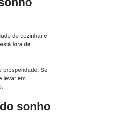
 sonho
ade de cozinhar e
está fora de
e prosperidade. Se
te levar em
o.
 do sonho