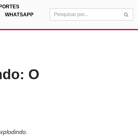
PORTES
WHATSAPP
ndo: O
explodindo.