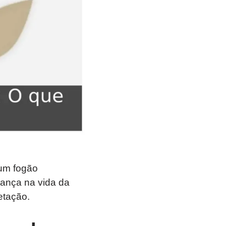
 um fogão
ança na vida da
etação.