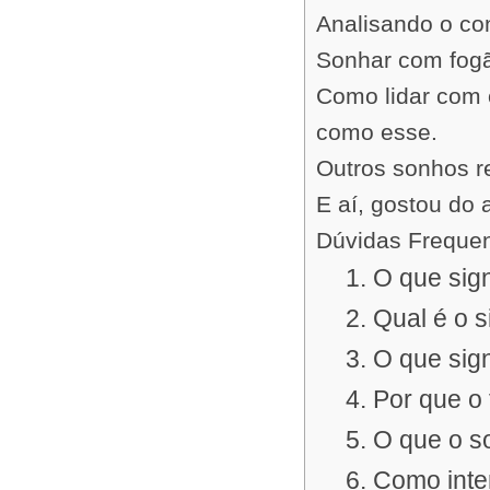
Analisando o co
Sonhar com fogã
Como lidar com 
como esse.
Outros sonhos re
E aí, gostou do 
Dúvidas Freque
1. O que sig
2. Qual é o
3. O que si
4. Por que o
5. O que o s
6. Como inte